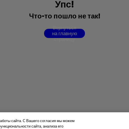
У
п
с
!
Ч
т
о
-
т
о
п
о
ш
л
о
н
е
т
а
к
!
В
е
р
н
у
т
ь
с
я
н
а
г
л
а
в
н
у
ю
с
т
р
а
н
и
ц
у
аботы сайта. С Вашего согласия мы можем
нкциональности сайта, анализа его