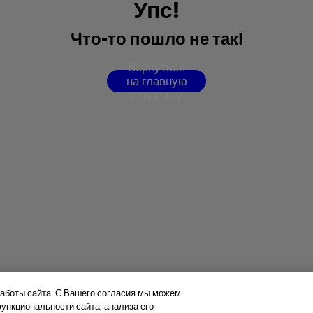
У
п
с
!
Ч
т
о
-
т
о
п
о
ш
л
о
н
е
т
а
к
!
В
е
р
н
у
т
ь
с
я
н
а
г
л
а
в
н
у
ю
с
т
р
а
н
и
ц
у
аботы сайта. С Вашего согласия мы можем
нкциональности сайта, анализа его