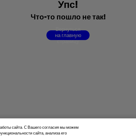
У
п
с
!
Ч
т
о
-
т
о
п
о
ш
л
о
н
е
т
а
к
!
В
е
р
н
у
т
ь
с
я
н
а
г
л
а
в
н
у
ю
с
т
р
а
н
и
ц
у
аботы сайта. С Вашего согласия мы можем
нкциональности сайта, анализа его