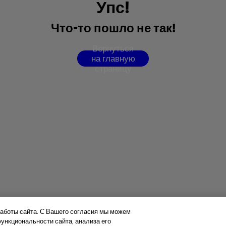
У
п
с
!
Ч
т
о
-
т
о
п
о
ш
л
о
н
е
т
а
к
!
В
е
р
н
у
т
ь
с
я
н
а
г
л
а
в
н
у
ю
с
т
р
а
н
и
ц
у
аботы сайта. С Вашего согласия мы можем
нкциональности сайта, анализа его