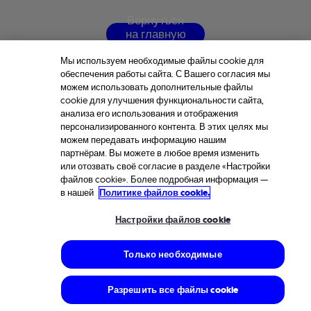
В
е
р
н
у
т
ь
с
я
н
а
г
л
а
в
н
у
ю
с
т
р
а
н
и
ц
у
Мы используем необходимые файлы cookie для
обеспечения работы сайта. С Вашего согласия мы
можем использовать дополнительные файлы
cookie для улучшения функциональности сайта,
анализа его использования и отображения
персонализированного контента. В этих целях мы
можем передавать информацию нашим
партнёрам. Вы можете в любое время изменить
или отозвать своё согласие в разделе «Настройки
файлов cookie». Более подробная информация —
в нашей
Политике файлов cookie.
Настройки файлов cookie
Только необходимые
Разрешить все файлы cookie