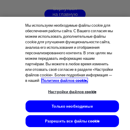
В
е
р
н
у
т
ь
с
я
н
а
г
л
а
в
н
у
ю
с
т
р
а
н
и
ц
у
Мы используем необходимые файлы cookie для
обеспечения работы сайта. С Вашего согласия мы
можем использовать дополнительные файлы
cookie для улучшения функциональности сайта,
анализа его использования и отображения
персонализированного контента. В этих целях мы
можем передавать информацию нашим
партнёрам. Вы можете в любое время изменить
или отозвать своё согласие в разделе «Настройки
файлов cookie». Более подробная информация —
в нашей
Политике файлов cookie.
Настройки файлов cookie
Только необходимые
Разрешить все файлы cookie