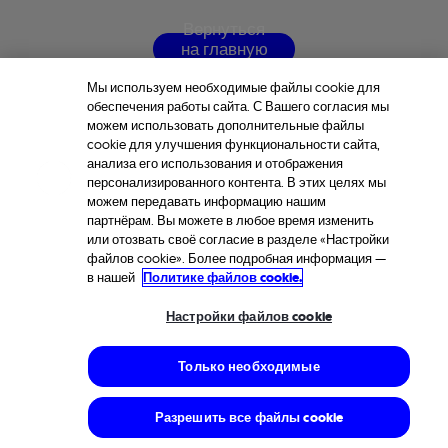
В
е
р
н
у
т
ь
с
я
н
а
г
л
а
в
н
у
ю
с
т
р
а
н
и
ц
у
Мы используем необходимые файлы cookie для
обеспечения работы сайта. С Вашего согласия мы
можем использовать дополнительные файлы
cookie для улучшения функциональности сайта,
анализа его использования и отображения
персонализированного контента. В этих целях мы
можем передавать информацию нашим
партнёрам. Вы можете в любое время изменить
или отозвать своё согласие в разделе «Настройки
файлов cookie». Более подробная информация —
в нашей
Политике файлов cookie.
Настройки файлов cookie
Только необходимые
Разрешить все файлы cookie