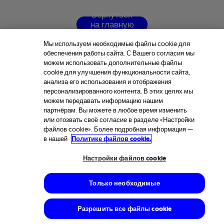
В
е
р
н
у
т
ь
с
я
н
а
г
л
а
в
н
у
ю
с
т
р
а
н
и
ц
у
Мы используем необходимые файлы cookie для
обеспечения работы сайта. С Вашего согласия мы
можем использовать дополнительные файлы
cookie для улучшения функциональности сайта,
анализа его использования и отображения
персонализированного контента. В этих целях мы
можем передавать информацию нашим
партнёрам. Вы можете в любое время изменить
или отозвать своё согласие в разделе «Настройки
файлов cookie». Более подробная информация —
в нашей
Политике файлов cookie.
Настройки файлов cookie
Только необходимые
Разрешить все файлы cookie