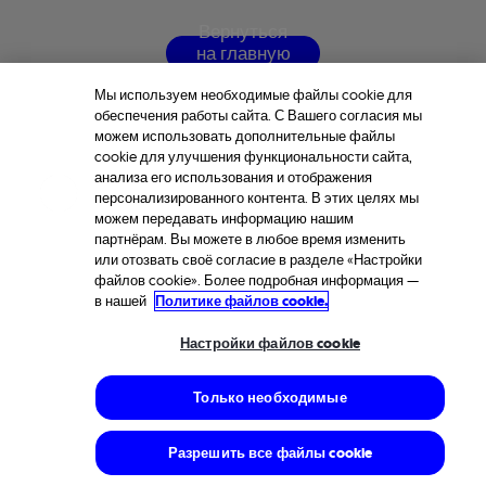
В
е
р
н
у
т
ь
с
я
н
а
г
л
а
в
н
у
ю
с
т
р
а
н
и
ц
у
Мы используем необходимые файлы cookie для
обеспечения работы сайта. С Вашего согласия мы
можем использовать дополнительные файлы
cookie для улучшения функциональности сайта,
анализа его использования и отображения
персонализированного контента. В этих целях мы
можем передавать информацию нашим
партнёрам. Вы можете в любое время изменить
или отозвать своё согласие в разделе «Настройки
файлов cookie». Более подробная информация —
в нашей
Политике файлов cookie.
Настройки файлов cookie
Только необходимые
Разрешить все файлы cookie