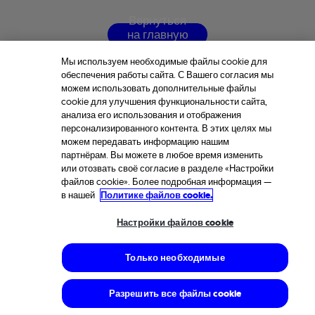
В
е
р
н
у
т
ь
с
я
н
а
г
л
а
в
н
у
ю
с
т
р
а
н
и
ц
у
Мы используем необходимые файлы cookie для
обеспечения работы сайта. С Вашего согласия мы
можем использовать дополнительные файлы
cookie для улучшения функциональности сайта,
анализа его использования и отображения
персонализированного контента. В этих целях мы
можем передавать информацию нашим
партнёрам. Вы можете в любое время изменить
или отозвать своё согласие в разделе «Настройки
файлов cookie». Более подробная информация —
в нашей
Политике файлов cookie.
Настройки файлов cookie
Только необходимые
Разрешить все файлы cookie