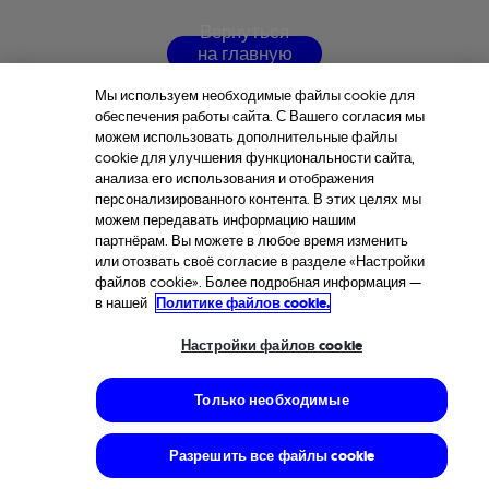
В
е
р
н
у
т
ь
с
я
н
а
г
л
а
в
н
у
ю
с
т
р
а
н
и
ц
у
Мы используем необходимые файлы cookie для
обеспечения работы сайта. С Вашего согласия мы
можем использовать дополнительные файлы
cookie для улучшения функциональности сайта,
анализа его использования и отображения
персонализированного контента. В этих целях мы
можем передавать информацию нашим
партнёрам. Вы можете в любое время изменить
или отозвать своё согласие в разделе «Настройки
файлов cookie». Более подробная информация —
в нашей
Политике файлов cookie.
Настройки файлов cookie
Только необходимые
Разрешить все файлы cookie