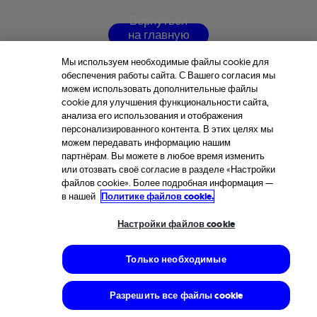
В
е
р
н
у
т
ь
с
я
н
а
г
л
а
в
н
у
ю
с
т
р
а
н
и
ц
у
Мы используем необходимые файлы cookie для
обеспечения работы сайта. С Вашего согласия мы
можем использовать дополнительные файлы
cookie для улучшения функциональности сайта,
анализа его использования и отображения
персонализированного контента. В этих целях мы
можем передавать информацию нашим
партнёрам. Вы можете в любое время изменить
или отозвать своё согласие в разделе «Настройки
файлов cookie». Более подробная информация —
в нашей
Политике файлов cookie.
Настройки файлов cookie
Только необходимые
Разрешить все файлы cookie