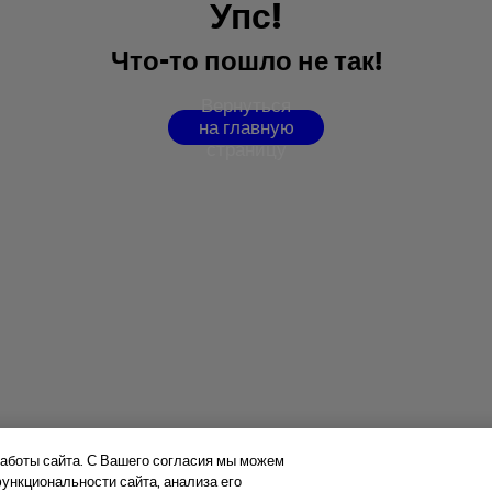
У
п
с
!
Ч
т
о
-
т
о
п
о
ш
л
о
н
е
т
а
к
!
В
е
р
н
у
т
ь
с
я
н
а
г
л
а
в
н
у
ю
с
т
р
а
н
и
ц
у
аботы сайта. С Вашего согласия мы можем
нкциональности сайта, анализа его