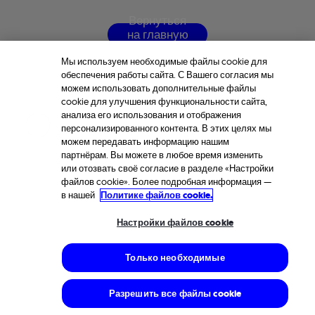
В
е
р
н
у
т
ь
с
я
н
а
г
л
а
в
н
у
ю
с
т
р
а
н
и
ц
у
Мы используем необходимые файлы cookie для
обеспечения работы сайта. С Вашего согласия мы
можем использовать дополнительные файлы
cookie для улучшения функциональности сайта,
анализа его использования и отображения
персонализированного контента. В этих целях мы
можем передавать информацию нашим
партнёрам. Вы можете в любое время изменить
или отозвать своё согласие в разделе «Настройки
файлов cookie». Более подробная информация —
в нашей
Политике файлов cookie.
Настройки файлов cookie
Только необходимые
Разрешить все файлы cookie