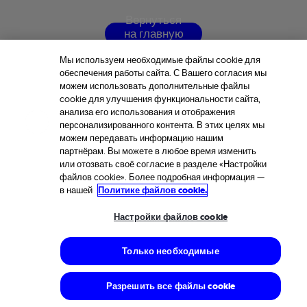
В
е
р
н
у
т
ь
с
я
н
а
г
л
а
в
н
у
ю
с
т
р
а
н
и
ц
у
Мы используем необходимые файлы cookie для
обеспечения работы сайта. С Вашего согласия мы
можем использовать дополнительные файлы
cookie для улучшения функциональности сайта,
анализа его использования и отображения
персонализированного контента. В этих целях мы
можем передавать информацию нашим
партнёрам. Вы можете в любое время изменить
или отозвать своё согласие в разделе «Настройки
файлов cookie». Более подробная информация —
в нашей
Политике файлов cookie.
Настройки файлов cookie
Только необходимые
Разрешить все файлы cookie