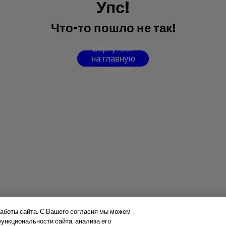
У
п
с
!
Ч
т
о
-
т
о
п
о
ш
л
о
н
е
т
а
к
!
В
е
р
н
у
т
ь
с
я
н
а
г
л
а
в
н
у
ю
с
т
р
а
н
и
ц
у
аботы сайта. С Вашего согласия мы можем
нкциональности сайта, анализа его