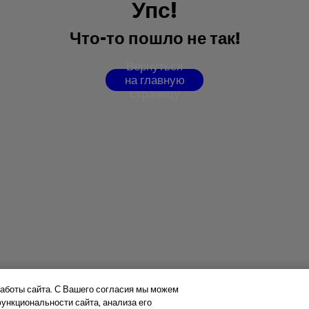
У
п
с
!
Ч
т
о
-
т
о
п
о
ш
л
о
н
е
т
а
к
!
В
е
р
н
у
т
ь
с
я
н
а
г
л
а
в
н
у
ю
с
т
р
а
н
и
ц
у
аботы сайта. С Вашего согласия мы можем
нкциональности сайта, анализа его