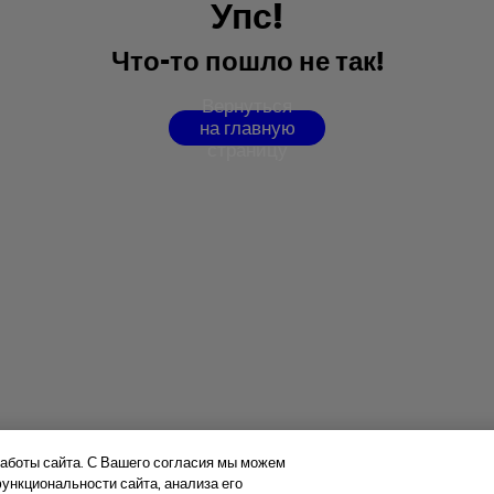
У
п
с
!
Ч
т
о
-
т
о
п
о
ш
л
о
н
е
т
а
к
!
В
е
р
н
у
т
ь
с
я
н
а
г
л
а
в
н
у
ю
с
т
р
а
н
и
ц
у
аботы сайта. С Вашего согласия мы можем
нкциональности сайта, анализа его