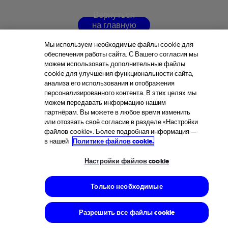
В
е
р
н
у
т
ь
с
я
н
а
г
л
а
в
н
у
ю
с
т
р
а
н
и
ц
у
Мы используем необходимые файлы cookie для
обеспечения работы сайта. С Вашего согласия мы
можем использовать дополнительные файлы
cookie для улучшения функциональности сайта,
анализа его использования и отображения
персонализированного контента. В этих целях мы
можем передавать информацию нашим
партнёрам. Вы можете в любое время изменить
или отозвать своё согласие в разделе «Настройки
файлов cookie». Более подробная информация —
в нашей
Политике файлов cookie.
Настройки файлов cookie
Только необходимые
Разрешить все файлы cookie