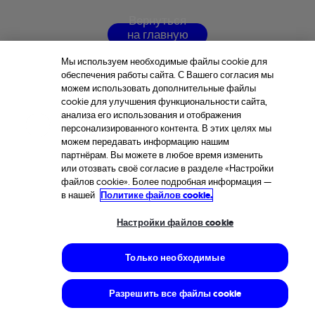
В
е
р
н
у
т
ь
с
я
н
а
г
л
а
в
н
у
ю
с
т
р
а
н
и
ц
у
Мы используем необходимые файлы cookie для
обеспечения работы сайта. С Вашего согласия мы
можем использовать дополнительные файлы
cookie для улучшения функциональности сайта,
анализа его использования и отображения
персонализированного контента. В этих целях мы
можем передавать информацию нашим
партнёрам. Вы можете в любое время изменить
или отозвать своё согласие в разделе «Настройки
файлов cookie». Более подробная информация —
в нашей
Политике файлов cookie.
Настройки файлов cookie
Только необходимые
Разрешить все файлы cookie