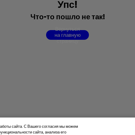
У
п
с
!
Ч
т
о
-
т
о
п
о
ш
л
о
н
е
т
а
к
!
В
е
р
н
у
т
ь
с
я
н
а
г
л
а
в
н
у
ю
с
т
р
а
н
и
ц
у
аботы сайта. С Вашего согласия мы можем
нкциональности сайта, анализа его