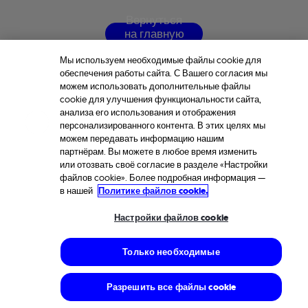
В
е
р
н
у
т
ь
с
я
н
а
г
л
а
в
н
у
ю
с
т
р
а
н
и
ц
у
Мы используем необходимые файлы cookie для
обеспечения работы сайта. С Вашего согласия мы
можем использовать дополнительные файлы
cookie для улучшения функциональности сайта,
анализа его использования и отображения
персонализированного контента. В этих целях мы
можем передавать информацию нашим
партнёрам. Вы можете в любое время изменить
или отозвать своё согласие в разделе «Настройки
файлов cookie». Более подробная информация —
в нашей
Политике файлов cookie.
Настройки файлов cookie
Только необходимые
Разрешить все файлы cookie