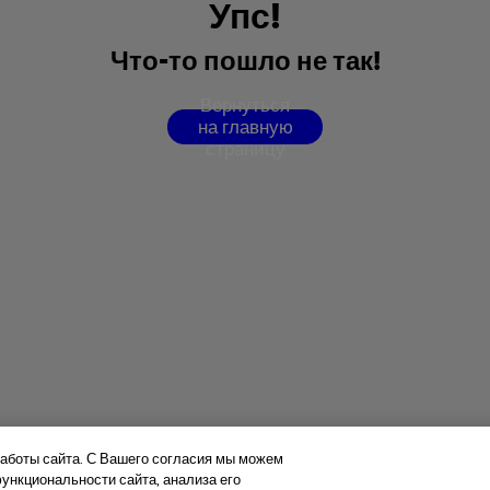
У
п
с
!
Ч
т
о
-
т
о
п
о
ш
л
о
н
е
т
а
к
!
В
е
р
н
у
т
ь
с
я
н
а
г
л
а
в
н
у
ю
с
т
р
а
н
и
ц
у
аботы сайта. С Вашего согласия мы можем
нкциональности сайта, анализа его