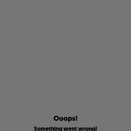
O
o
o
p
s
!
S
o
m
e
t
h
i
n
g
w
e
n
t
w
r
o
n
g
!