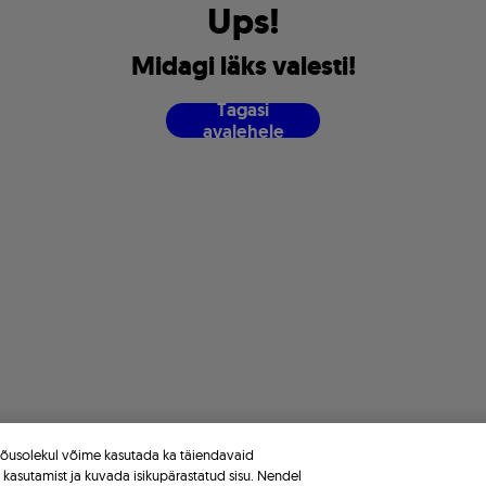
U
p
s
!
M
i
d
a
g
i
l
ä
k
s
v
a
l
e
s
t
i
!
T
a
g
a
s
i
a
v
a
l
e
h
e
l
e
 nõusolekul võime kasutada ka täiendavaid
e kasutamist ja kuvada isikupärastatud sisu. Nendel