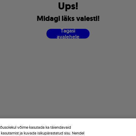
U
p
s
!
M
i
d
a
g
i
l
ä
k
s
v
a
l
e
s
t
i
!
T
a
g
a
s
i
a
v
a
l
e
h
e
l
e
 nõusolekul võime kasutada ka täiendavaid
e kasutamist ja kuvada isikupärastatud sisu. Nendel