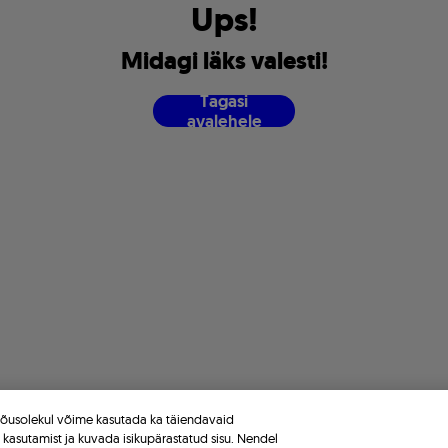
U
p
s
!
M
i
d
a
g
i
l
ä
k
s
v
a
l
e
s
t
i
!
T
a
g
a
s
i
a
v
a
l
e
h
e
l
e
 nõusolekul võime kasutada ka täiendavaid
e kasutamist ja kuvada isikupärastatud sisu. Nendel