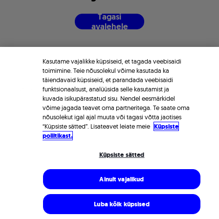
T
a
g
a
s
i
a
v
a
l
e
h
e
l
e
Kasutame vajalikke küpsiseid, et tagada veebisaidi
toimimine. Teie nõusolekul võime kasutada ka
täiendavaid küpsiseid, et parandada veebisaidi
funktsionaalsust, analüüsida selle kasutamist ja
kuvada isikupärastatud sisu. Nendel eesmärkidel
võime jagada teavet oma partneritega. Te saate oma
nõusolekut igal ajal muuta või tagasi võtta jaotises
“Küpsiste sätted”. Lisateavet leiate meie
Küpsiste
poliitikast.
Küpsiste sätted
Ainult vajalikud
Luba kõik küpsised