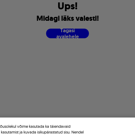
U
p
s
!
M
i
d
a
g
i
l
ä
k
s
v
a
l
e
s
t
i
!
T
a
g
a
s
i
a
v
a
l
e
h
e
l
e
 nõusolekul võime kasutada ka täiendavaid
e kasutamist ja kuvada isikupärastatud sisu. Nendel