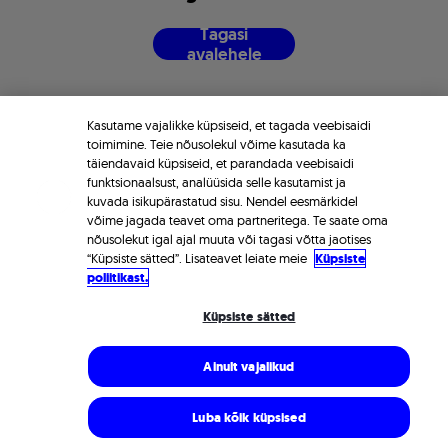
T
a
g
a
s
i
a
v
a
l
e
h
e
l
e
Kasutame vajalikke küpsiseid, et tagada veebisaidi
toimimine. Teie nõusolekul võime kasutada ka
täiendavaid küpsiseid, et parandada veebisaidi
funktsionaalsust, analüüsida selle kasutamist ja
kuvada isikupärastatud sisu. Nendel eesmärkidel
võime jagada teavet oma partneritega. Te saate oma
nõusolekut igal ajal muuta või tagasi võtta jaotises
“Küpsiste sätted”. Lisateavet leiate meie
Küpsiste
poliitikast.
Küpsiste sätted
Ainult vajalikud
Luba kõik küpsised