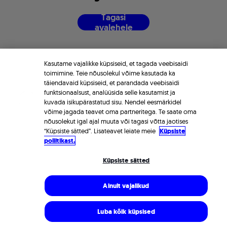
T
a
g
a
s
i
a
v
a
l
e
h
e
l
e
Kasutame vajalikke küpsiseid, et tagada veebisaidi
toimimine. Teie nõusolekul võime kasutada ka
täiendavaid küpsiseid, et parandada veebisaidi
funktsionaalsust, analüüsida selle kasutamist ja
kuvada isikupärastatud sisu. Nendel eesmärkidel
võime jagada teavet oma partneritega. Te saate oma
nõusolekut igal ajal muuta või tagasi võtta jaotises
“Küpsiste sätted”. Lisateavet leiate meie
Küpsiste
poliitikast.
Küpsiste sätted
Ainult vajalikud
Luba kõik küpsised