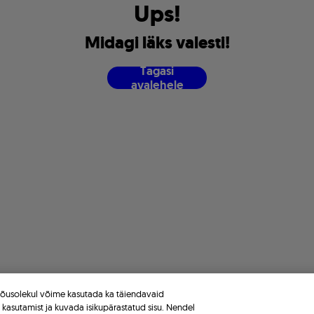
U
p
s
!
M
i
d
a
g
i
l
ä
k
s
v
a
l
e
s
t
i
!
T
a
g
a
s
i
a
v
a
l
e
h
e
l
e
 nõusolekul võime kasutada ka täiendavaid
e kasutamist ja kuvada isikupärastatud sisu. Nendel