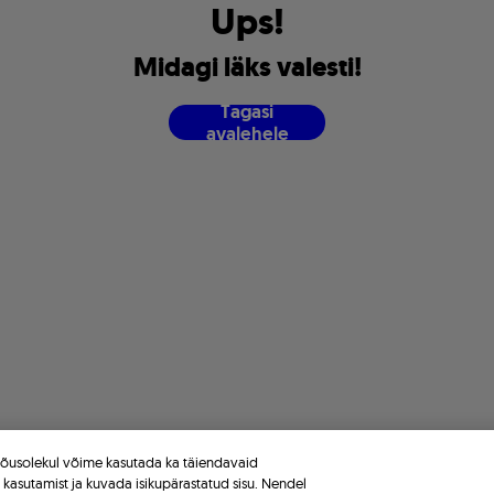
U
p
s
!
M
i
d
a
g
i
l
ä
k
s
v
a
l
e
s
t
i
!
T
a
g
a
s
i
a
v
a
l
e
h
e
l
e
 nõusolekul võime kasutada ka täiendavaid
e kasutamist ja kuvada isikupärastatud sisu. Nendel