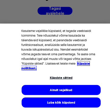
T
a
g
a
s
i
a
v
a
l
e
h
e
l
e
Kasutame vajalikke küpsiseid, et tagada veebisaidi
toimimine. Teie nõusolekul võime kasutada ka
täiendavaid küpsiseid, et parandada veebisaidi
funktsionaalsust, analüüsida selle kasutamist ja
kuvada isikupärastatud sisu. Nendel eesmärkidel
võime jagada teavet oma partneritega. Te saate oma
nõusolekut igal ajal muuta või tagasi võtta jaotises
“Küpsiste sätted”. Lisateavet leiate meie
Küpsiste
poliitikast.
Küpsiste sätted
Ainult vajalikud
Luba kõik küpsised