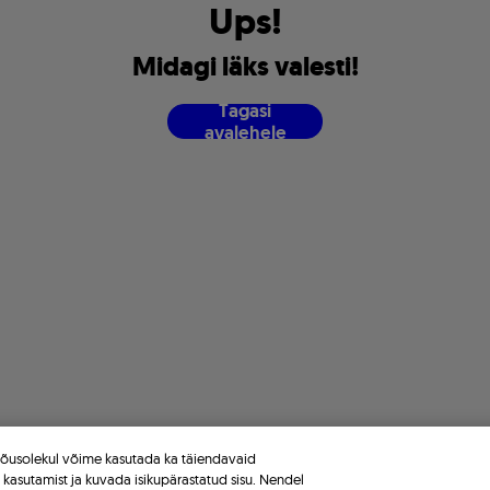
U
p
s
!
M
i
d
a
g
i
l
ä
k
s
v
a
l
e
s
t
i
!
T
a
g
a
s
i
a
v
a
l
e
h
e
l
e
 nõusolekul võime kasutada ka täiendavaid
e kasutamist ja kuvada isikupärastatud sisu. Nendel