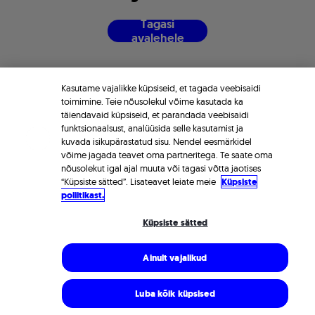
T
a
g
a
s
i
a
v
a
l
e
h
e
l
e
Kasutame vajalikke küpsiseid, et tagada veebisaidi
toimimine. Teie nõusolekul võime kasutada ka
täiendavaid küpsiseid, et parandada veebisaidi
funktsionaalsust, analüüsida selle kasutamist ja
kuvada isikupärastatud sisu. Nendel eesmärkidel
võime jagada teavet oma partneritega. Te saate oma
nõusolekut igal ajal muuta või tagasi võtta jaotises
“Küpsiste sätted”. Lisateavet leiate meie
Küpsiste
poliitikast.
Küpsiste sätted
Ainult vajalikud
Luba kõik küpsised