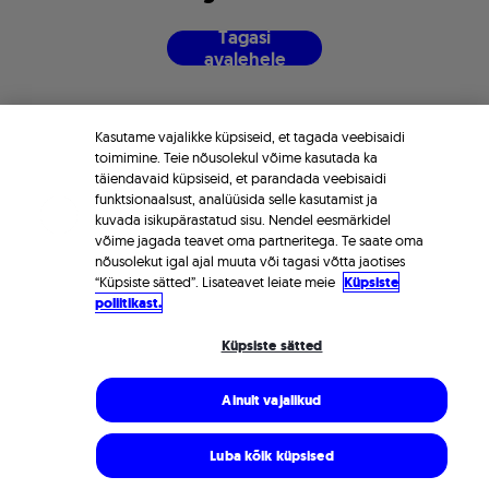
T
a
g
a
s
i
a
v
a
l
e
h
e
l
e
Kasutame vajalikke küpsiseid, et tagada veebisaidi
toimimine. Teie nõusolekul võime kasutada ka
täiendavaid küpsiseid, et parandada veebisaidi
funktsionaalsust, analüüsida selle kasutamist ja
kuvada isikupärastatud sisu. Nendel eesmärkidel
võime jagada teavet oma partneritega. Te saate oma
nõusolekut igal ajal muuta või tagasi võtta jaotises
“Küpsiste sätted”. Lisateavet leiate meie
Küpsiste
poliitikast.
Küpsiste sätted
Ainult vajalikud
Luba kõik küpsised