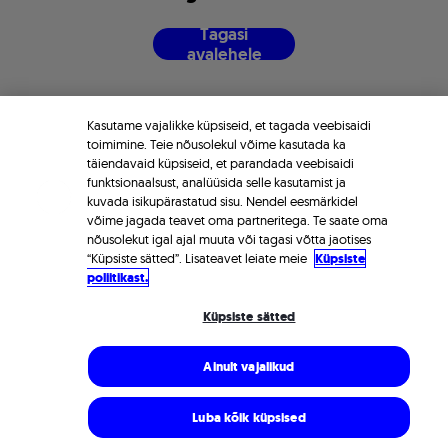
T
a
g
a
s
i
a
v
a
l
e
h
e
l
e
Kasutame vajalikke küpsiseid, et tagada veebisaidi
toimimine. Teie nõusolekul võime kasutada ka
täiendavaid küpsiseid, et parandada veebisaidi
funktsionaalsust, analüüsida selle kasutamist ja
kuvada isikupärastatud sisu. Nendel eesmärkidel
võime jagada teavet oma partneritega. Te saate oma
nõusolekut igal ajal muuta või tagasi võtta jaotises
“Küpsiste sätted”. Lisateavet leiate meie
Küpsiste
poliitikast.
Küpsiste sätted
Ainult vajalikud
Luba kõik küpsised