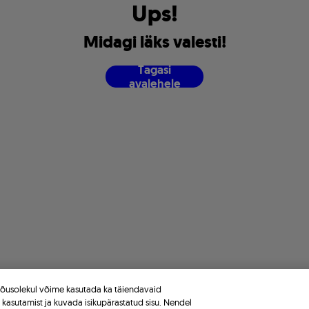
U
p
s
!
M
i
d
a
g
i
l
ä
k
s
v
a
l
e
s
t
i
!
T
a
g
a
s
i
a
v
a
l
e
h
e
l
e
 nõusolekul võime kasutada ka täiendavaid
e kasutamist ja kuvada isikupärastatud sisu. Nendel